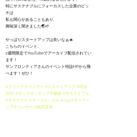
特にサステナブルにフォーカスした企業のピッ
チは
私も関心があることもあり、
興味深く聞きました🌏🌱
やっぱりスタートアップは良いなぁ🔥
こちらのイベント、
2週間限定でYouTubeでアーカイブ配信されてい
ます！
サンフロンティアさんのイベント特設HPから飛
べます！ぜひ！
#フリーアナウンサー
#スタートアップ
#司会
#MC
#サンフロンティア不動産
#サステナブル
#サステナビリティ
#エシカル
#esg
#サーフィ
ンアナウンサー
#福長英未