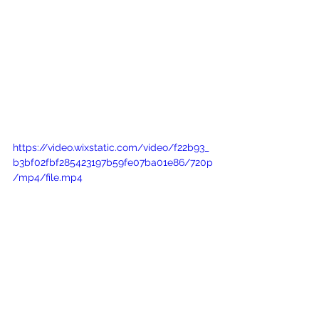
https://video.wixstatic.com/video/f22b93_
b3bf02fbf285423197b59fe07ba01e86/720p
/mp4/file.mp4