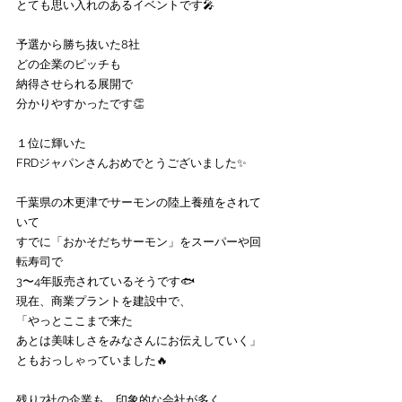
とても思い入れのあるイベントです🎤
予選から勝ち抜いた8社
どの企業のピッチも
納得させられる展開で
分かりやすかったです👏
１位に輝いた
FRDジャパンさんおめでとうございました✨
千葉県の木更津でサーモンの陸上養殖をされて
いて
すでに「おかそだちサーモン」をスーパーや回
転寿司で
3〜4年販売されているそうです🐟
現在、商業プラントを建設中で、
「やっとここまで来た
あとは美味しさをみなさんにお伝えしていく」
ともおっしゃっていました🔥
残り7社の企業も、印象的な会社が多く、